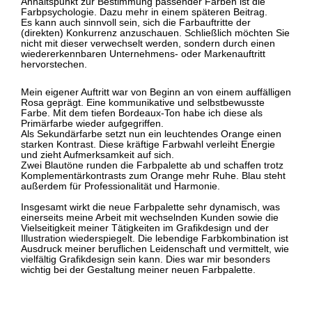
Anhaltspunkt zur Bestimmung passender Farben ist die
Farbpsychologie. Dazu mehr in einem späteren Beitrag.
Es kann auch sinnvoll sein, sich die Farbauftritte der
(direkten) Konkurrenz anzuschauen. Schließlich möchten Sie
nicht mit dieser verwechselt werden, sondern durch einen
wiedererkennbaren Unternehmens- oder Markenauftritt
hervorstechen.
Mein eigener Auftritt war von Beginn an von einem auffälligen
Rosa geprägt. Eine kommunikative und selbstbewusste
Farbe. Mit dem tiefen Bordeaux-Ton habe ich diese als
Primärfarbe wieder aufgegriffen.
Als Sekundärfarbe setzt nun ein leuchtendes Orange einen
starken Kontrast. Diese kräftige Farbwahl verleiht Energie
und zieht Aufmerksamkeit auf sich.
Zwei Blautöne runden die Farbpalette ab und schaffen trotz
Komplementärkontrasts zum Orange mehr Ruhe. Blau steht
außerdem für Professionalität und Harmonie.
Insgesamt wirkt die neue Farbpalette sehr dynamisch, was
einerseits meine Arbeit mit wechselnden Kunden sowie die
Vielseitigkeit meiner Tätigkeiten im Grafikdesign und der
Illustration wiederspiegelt. Die lebendige Farbkombination ist
Ausdruck meiner beruflichen Leidenschaft und vermittelt, wie
vielfältig Grafikdesign sein kann. Dies war mir besonders
wichtig bei der Gestaltung meiner neuen Farbpalette.