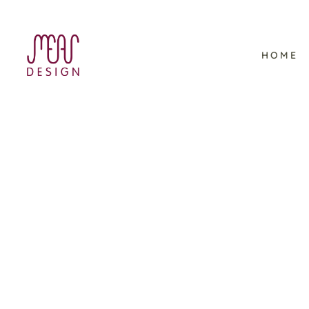
HOME
„Gartenliebe“