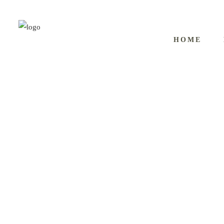
HOME
Space Yoga – Yogafächer