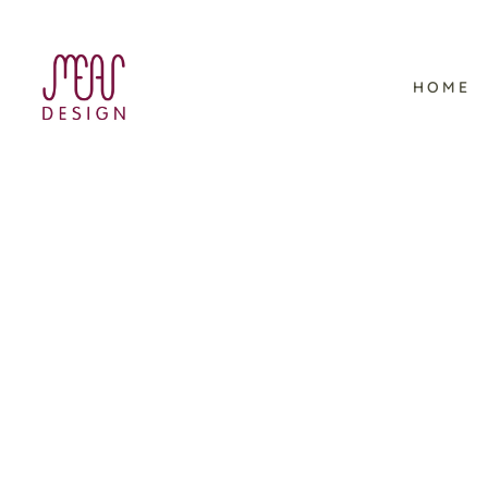
HOME
Viking Ocean Cruises –
Schulungsmaterial im
Corporate Design