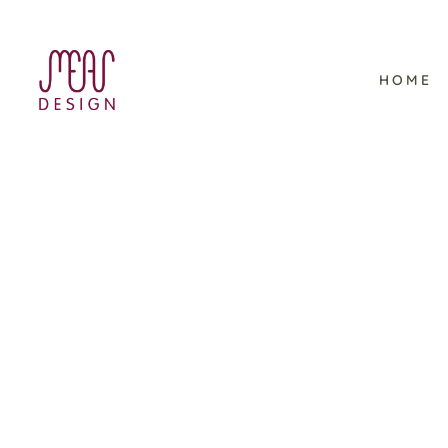
HOME
Viking Ocean Cruises –
Schulungsmaterial im
Corporate Design