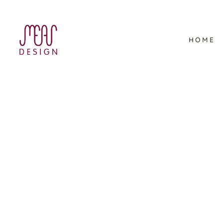
HOME
Viking Ocean Cruises –
Schulungsmaterial im
Corporate Design