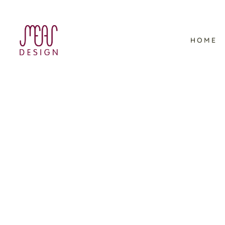
HOME
SwissLife Select –
Illustrationen zu
Ausbildungswegen