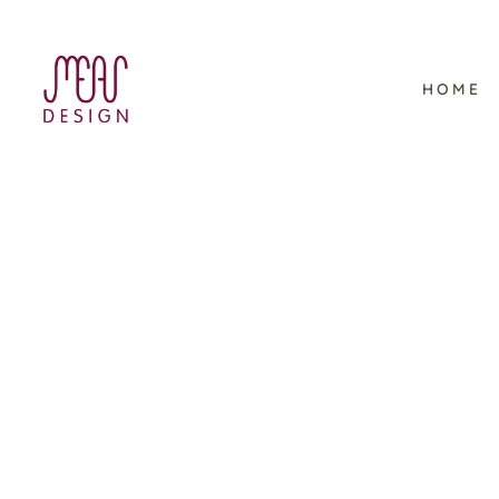
HOME
Viking Ocean Cruises –
Schulungsmaterial im
Corporate Design