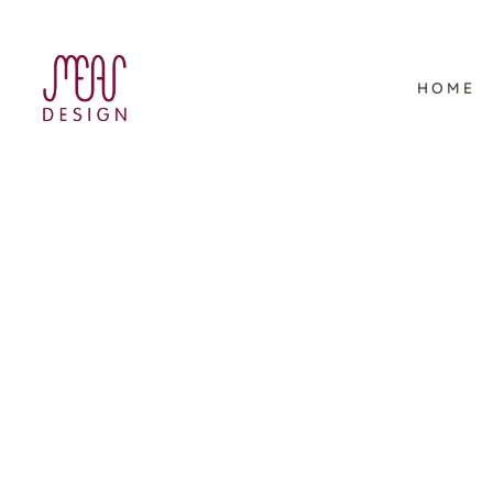
HOME
Viking Ocean Cruises –
Schulungsmaterial im
Corporate Design