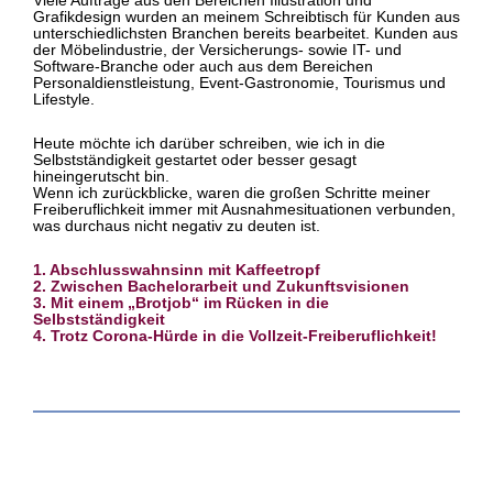
Viele Aufträge aus den Bereichen Illustration und
Grafikdesign wurden an meinem Schreibtisch für Kunden aus
unterschiedlichsten Branchen bereits bearbeitet. Kunden aus
der Möbelindustrie, der Versicherungs- sowie IT- und
Software-Branche oder auch aus dem Bereichen
Personaldienstleistung, Event-Gastronomie, Tourismus und
Lifestyle.
Heute möchte ich darüber schreiben, wie ich in die
Selbstständigkeit gestartet oder besser gesagt
hineingerutscht bin.
Wenn ich zurückblicke, waren die großen Schritte meiner
Freiberuflichkeit immer mit Ausnahmesituationen verbunden,
was durchaus nicht negativ zu deuten ist.
1. Abschlusswahnsinn mit Kaffeetropf
2. Zwischen Bachelorarbeit und
Zukunftsvisionen
3. Mit einem „Brotjob“ im Rücken in die
Selbstständigkeit
4. Trotz Corona-Hürde in die Vollzeit-Freiberuflichkeit!